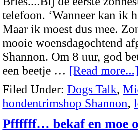
Bries....Bij de eerste zonne
telefoon. ‘Wanneer kan ik h
Maar ik moest dus mee. Zon
mooie woensdagochtend afg
Shannon. Om 8 uur, god bet
een beetje …
[Read more...
Filed Under:
Dogs Talk
,
Mi
hondentrimshop Shannon
,
Pffffff… bekaf en moe o