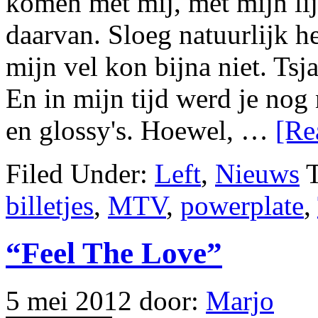
komen met mij, met mijn lij
daarvan. Sloeg natuurlijk h
mijn vel kon bijna niet. Tsja
En in mijn tijd werd je no
en glossy's. Hoewel, …
[Re
Filed Under:
Left
,
Nieuws
billetjes
,
MTV
,
powerplate
,
“Feel The Love”
5 mei 2012
door:
Marjo