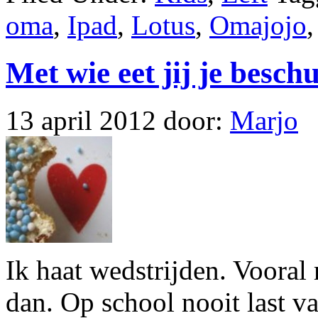
oma
,
Ipad
,
Lotus
,
Omajojo
Met wie eet jij je beschui
13 april 2012
door:
Marjo
Ik haat wedstrijden. Vooral 
dan. Op school nooit last v