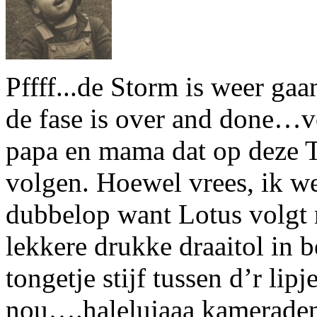
Pffff...de Storm is weer ga
de fase is over and done…vo
papa en mama dat op deze T
volgen. Hoewel vrees, ik wee
dubbelop want Lotus volgt n
lekkere drukke draaitol in 
tongetje stijf tussen d’r lip
nou….halelujaaa kameraden 